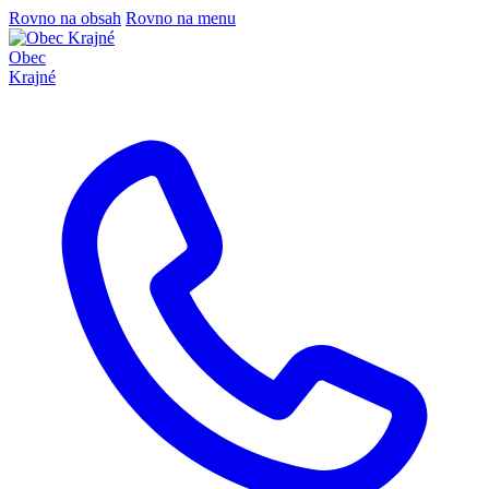
Rovno na obsah
Rovno na menu
Obec
Krajné