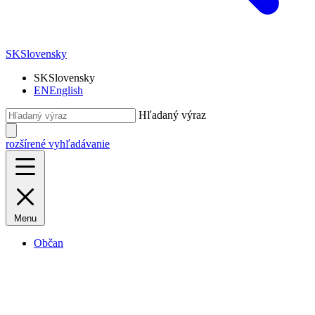
SK
Slovensky
SK
Slovensky
EN
English
Hľadaný výraz
rozšírené vyhľadávanie
Menu
Občan