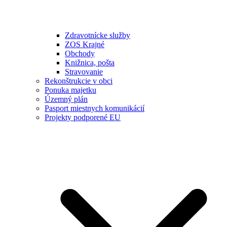
Zdravotnícke služby
ZOS Krajné
Obchody
Knižnica, pošta
Stravovanie
Rekonštrukcie v obci
Ponuka majetku
Územný plán
Pasport miestnych komunikácií
Projekty podporené EU