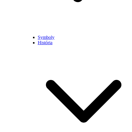
Symboly
História