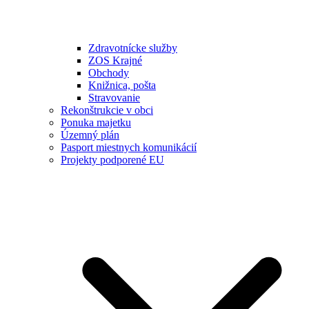
Zdravotnícke služby
ZOS Krajné
Obchody
Knižnica, pošta
Stravovanie
Rekonštrukcie v obci
Ponuka majetku
Územný plán
Pasport miestnych komunikácií
Projekty podporené EU