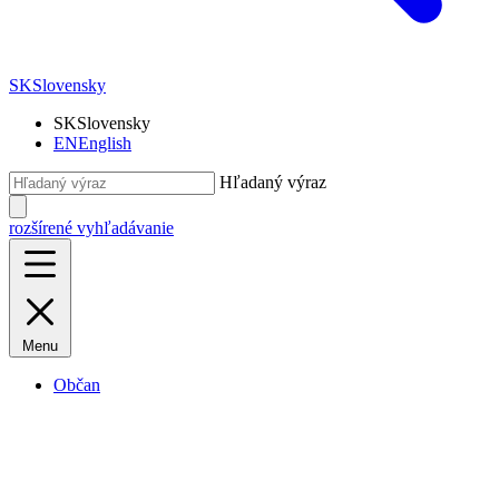
SK
Slovensky
SK
Slovensky
EN
English
Hľadaný výraz
rozšírené vyhľadávanie
Menu
Občan