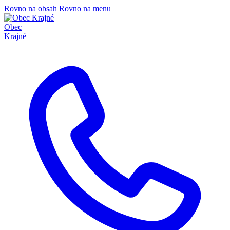
Rovno na obsah
Rovno na menu
Obec
Krajné