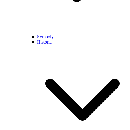
Symboly
História