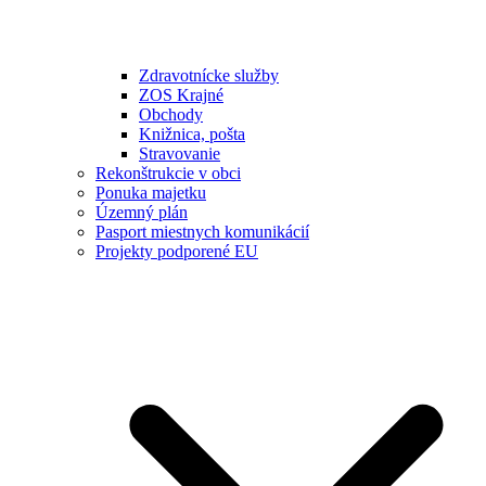
Zdravotnícke služby
ZOS Krajné
Obchody
Knižnica, pošta
Stravovanie
Rekonštrukcie v obci
Ponuka majetku
Územný plán
Pasport miestnych komunikácií
Projekty podporené EU