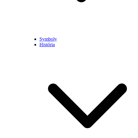
Symboly
História