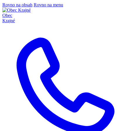
Rovno na obsah
Rovno na menu
Obec
Krajné