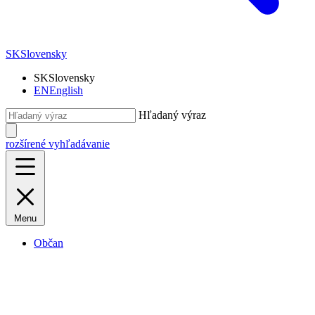
SK
Slovensky
SK
Slovensky
EN
English
Hľadaný výraz
rozšírené vyhľadávanie
Menu
Občan