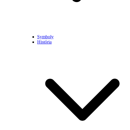
Symboly
História