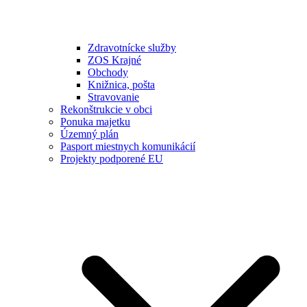
Zdravotnícke služby
ZOS Krajné
Obchody
Knižnica, pošta
Stravovanie
Rekonštrukcie v obci
Ponuka majetku
Územný plán
Pasport miestnych komunikácií
Projekty podporené EU