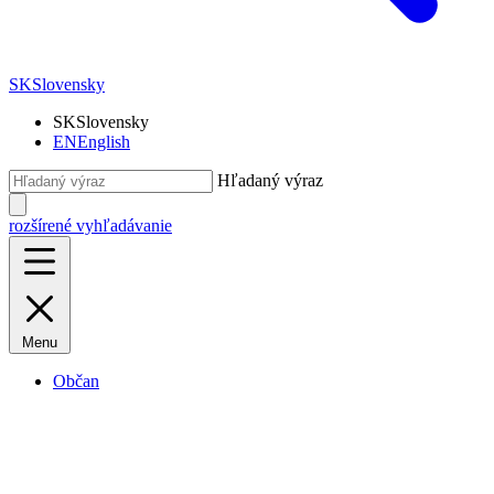
SK
Slovensky
SK
Slovensky
EN
English
Hľadaný výraz
rozšírené vyhľadávanie
Menu
Občan