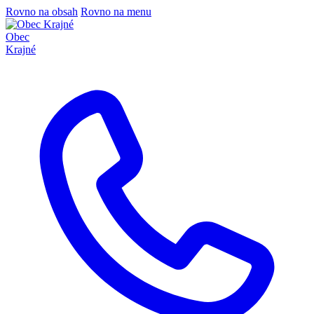
Rovno na obsah
Rovno na menu
Obec
Krajné