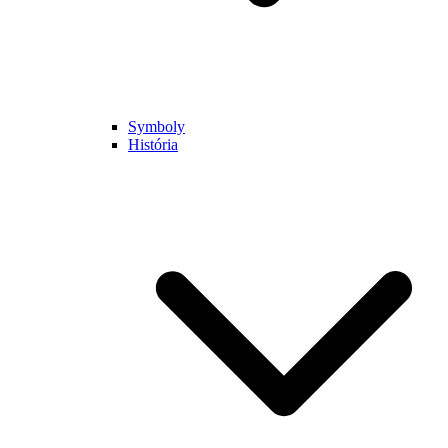
Symboly
História