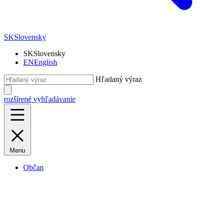
SK
Slovensky
SK
Slovensky
EN
English
Hľadaný výraz
rozšírené vyhľadávanie
Menu
Občan