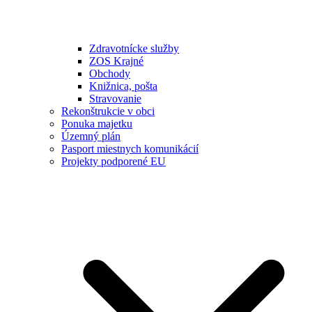
Zdravotnícke služby
ZOS Krajné
Obchody
Knižnica, pošta
Stravovanie
Rekonštrukcie v obci
Ponuka majetku
Územný plán
Pasport miestnych komunikácií
Projekty podporené EU