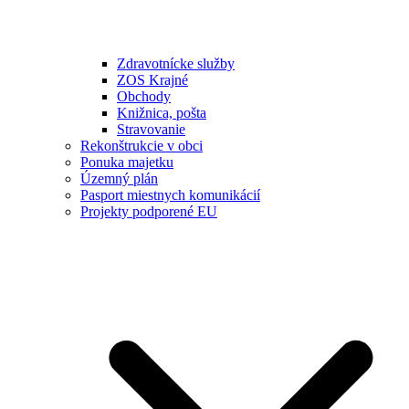
Zdravotnícke služby
ZOS Krajné
Obchody
Knižnica, pošta
Stravovanie
Rekonštrukcie v obci
Ponuka majetku
Územný plán
Pasport miestnych komunikácií
Projekty podporené EU