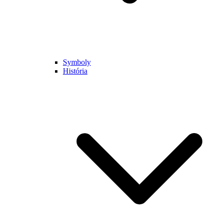
Symboly
História