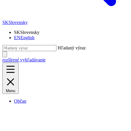
SK
Slovensky
SK
Slovensky
EN
English
Hľadaný výraz
rozšírené vyhľadávanie
Menu
Občan