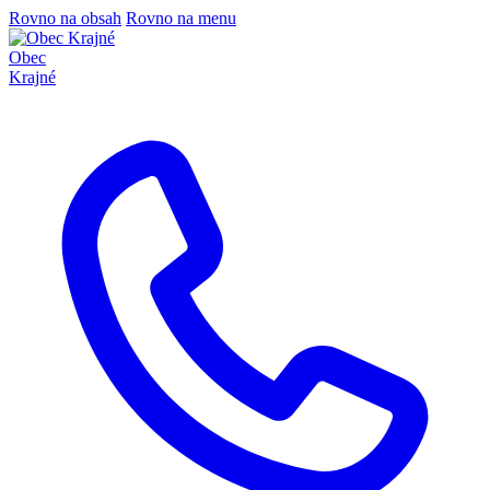
Rovno na obsah
Rovno na menu
Obec
Krajné