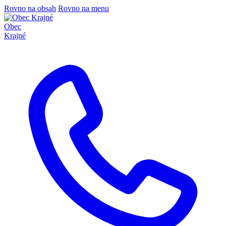
Rovno na obsah
Rovno na menu
Obec
Krajné