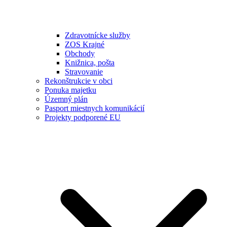
Zdravotnícke služby
ZOS Krajné
Obchody
Knižnica, pošta
Stravovanie
Rekonštrukcie v obci
Ponuka majetku
Územný plán
Pasport miestnych komunikácií
Projekty podporené EU