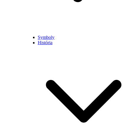
Symboly
História