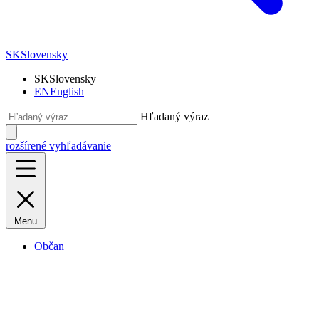
SK
Slovensky
SK
Slovensky
EN
English
Hľadaný výraz
rozšírené vyhľadávanie
Menu
Občan