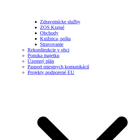
Zdravotnícke služby
ZOS Krajné
Obchody
Knižnica, pošta
Stravovanie
Rekonštrukcie v obci
Ponuka majetku
Územný plán
Pasport miestnych komunikácií
Projekty podporené EU