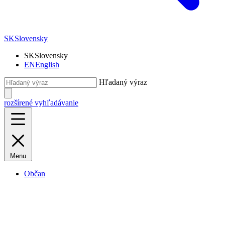
SK
Slovensky
SK
Slovensky
EN
English
Hľadaný výraz
rozšírené vyhľadávanie
Menu
Občan