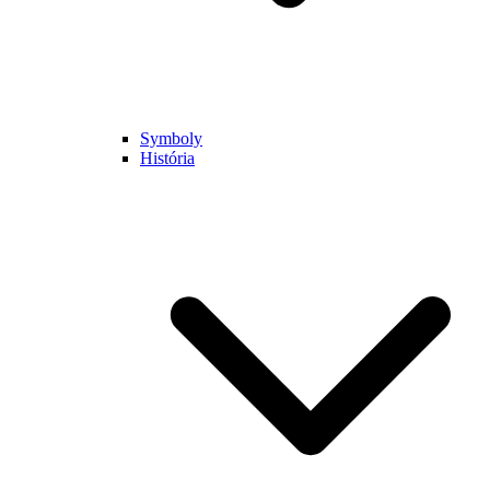
Symboly
História