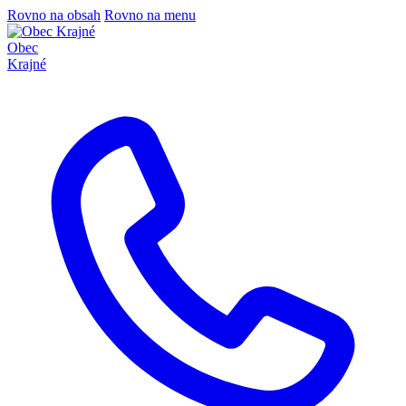
Rovno na obsah
Rovno na menu
Obec
Krajné