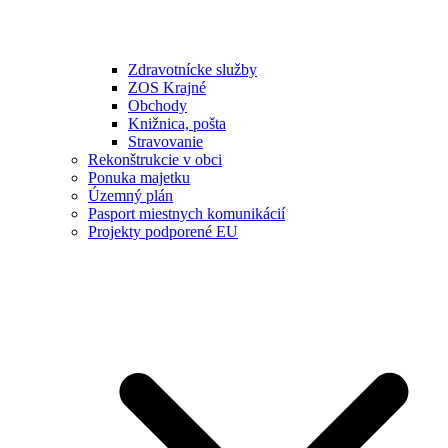
Zdravotnícke služby
ZOS Krajné
Obchody
Knižnica, pošta
Stravovanie
Rekonštrukcie v obci
Ponuka majetku
Územný plán
Pasport miestnych komunikácií
Projekty podporené EU