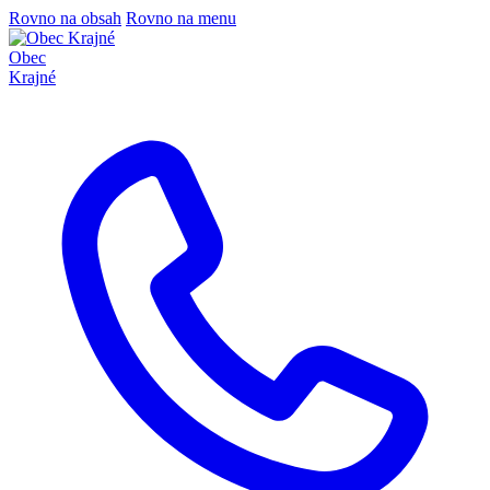
Rovno na obsah
Rovno na menu
Obec
Krajné