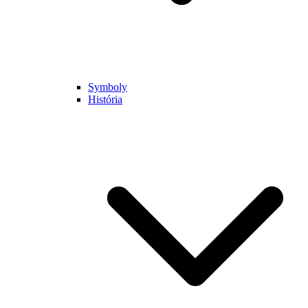
Symboly
História