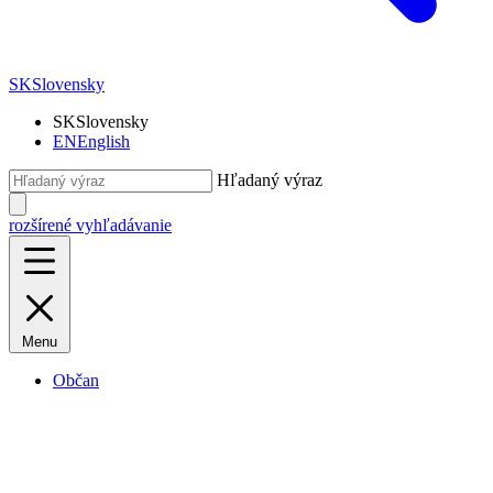
SK
Slovensky
SK
Slovensky
EN
English
Hľadaný výraz
rozšírené vyhľadávanie
Menu
Občan