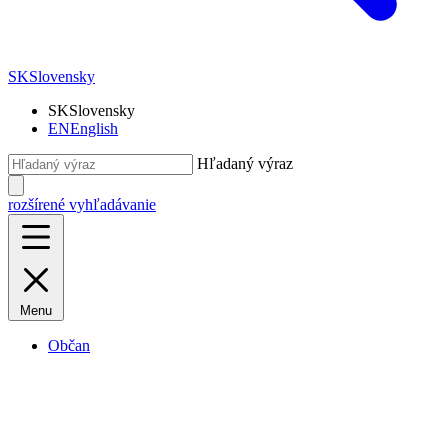
SK
Slovensky
SK
Slovensky
EN
English
Hľadaný výraz
rozšírené vyhľadávanie
Menu
Občan