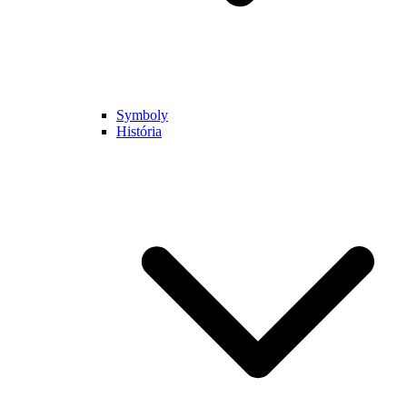
Symboly
História