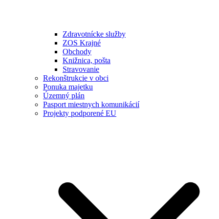
Zdravotnícke služby
ZOS Krajné
Obchody
Knižnica, pošta
Stravovanie
Rekonštrukcie v obci
Ponuka majetku
Územný plán
Pasport miestnych komunikácií
Projekty podporené EU