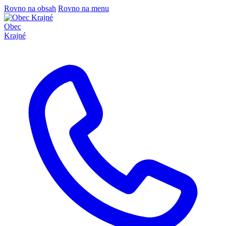
Rovno na obsah
Rovno na menu
Obec
Krajné