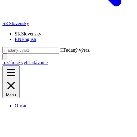
SK
Slovensky
SK
Slovensky
EN
English
Hľadaný výraz
rozšírené vyhľadávanie
Menu
Občan