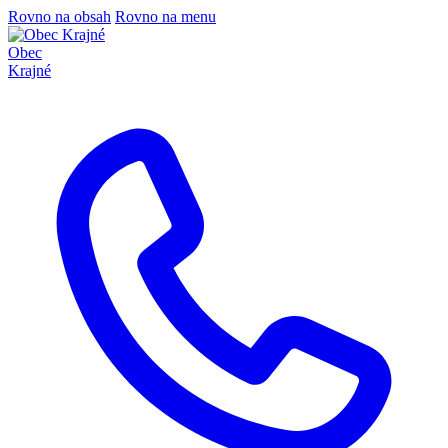
Rovno na obsah
Rovno na menu
Obec
Krajné