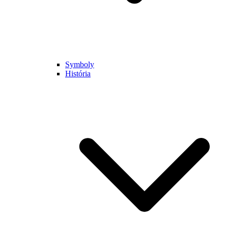
Symboly
História