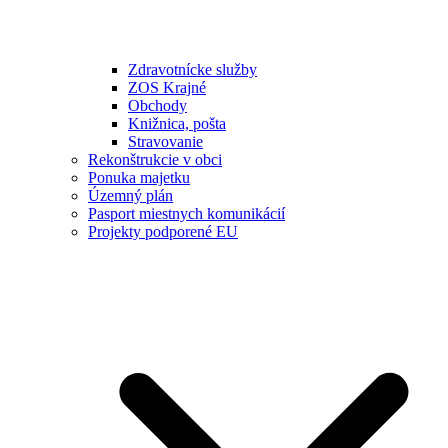
Zdravotnícke služby
ZOS Krajné
Obchody
Knižnica, pošta
Stravovanie
Rekonštrukcie v obci
Ponuka majetku
Územný plán
Pasport miestnych komunikácií
Projekty podporené EU