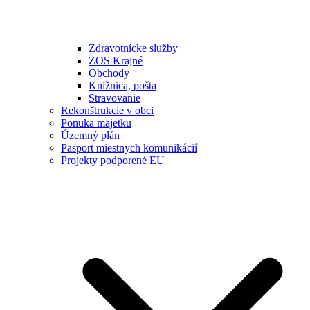
Zdravotnícke služby
ZOS Krajné
Obchody
Knižnica, pošta
Stravovanie
Rekonštrukcie v obci
Ponuka majetku
Územný plán
Pasport miestnych komunikácií
Projekty podporené EU