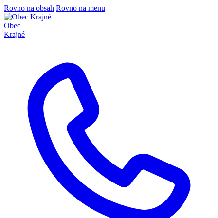
Rovno na obsah
Rovno na menu
Obec
Krajné