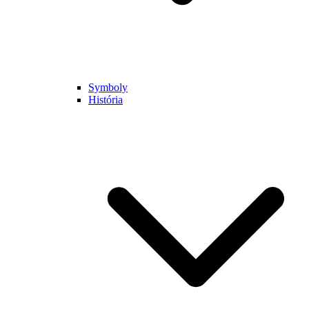
Symboly
História