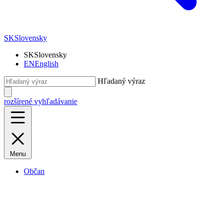
SK
Slovensky
SK
Slovensky
EN
English
Hľadaný výraz
rozšírené vyhľadávanie
Menu
Občan