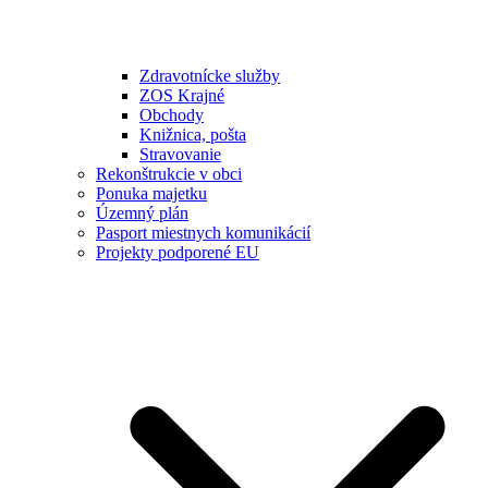
Zdravotnícke služby
ZOS Krajné
Obchody
Knižnica, pošta
Stravovanie
Rekonštrukcie v obci
Ponuka majetku
Územný plán
Pasport miestnych komunikácií
Projekty podporené EU