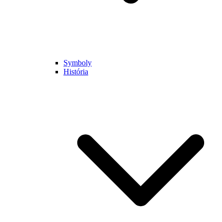
Symboly
História