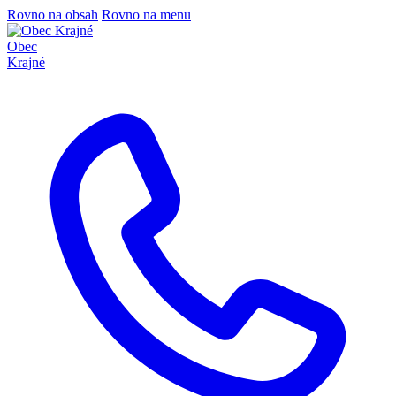
Rovno na obsah
Rovno na menu
Obec
Krajné