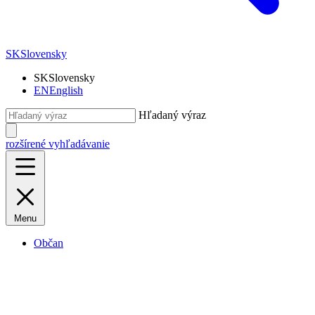
SK
Slovensky
SK
Slovensky
EN
English
Hľadaný výraz
rozšírené vyhľadávanie
Menu
Občan