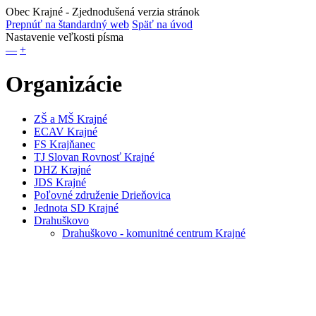
Obec Krajné
- Zjednodušená verzia stránok
Prepnúť na štandardný web
Späť na úvod
Nastavenie veľkosti písma
—
+
Organizácie
ZŠ a MŠ Krajné
ECAV Krajné
FS Krajňanec
TJ Slovan Rovnosť Krajné
DHZ Krajné
JDS Krajné
Poľovné združenie Drieňovica
Jednota SD Krajné
Drahuškovo
Drahuškovo - komunitné centrum Krajné