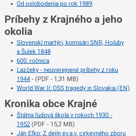
Od oslobodenia po rok 1989
Príbehy z Krajného a jeho
okolia
Slovenskí martýri, komisári SNR, Holuby
a Šulek 1848
600. ročnica
Lazčeky - neuverejnené príbehy z roku
1944
- (PDF - 1,31 MB)
World War II: OSS tragedy in Slovakia (EN)
Kronika obce Krajné
Štátna ľudová škola v rokoch 1930 -
1952
(PDF - 15,2 MB)
Ján Eľko: Z dejín ev.a.v. cirkevného zboru