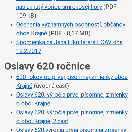
nasiaknutý vôňou smrekovej hory
(PDF -
109 kB)
Ocenenia významných osobností, občanov
obce Krajné
(PDF - 8,67 MB)
Spomienka na Jána Eľku farára ECAV dňa
19.2.2017
Oslavy 620 ročnice
620 rokov od prvej písomnej zmienky obce
Krajné
(úvodná časť)
Oslavy 620. výročia prvej písomnej zmienky
o obci Krajné
Oslavy 620. výročia prvej písomnej zmienky
o obci Krajné, 2.časť
Oslavy 620.výročia prvej písomnej zmienky