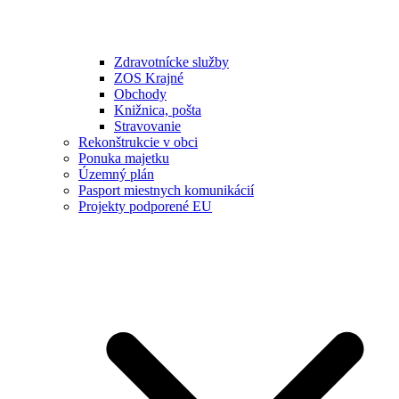
Zdravotnícke služby
ZOS Krajné
Obchody
Knižnica, pošta
Stravovanie
Rekonštrukcie v obci
Ponuka majetku
Územný plán
Pasport miestnych komunikácií
Projekty podporené EU