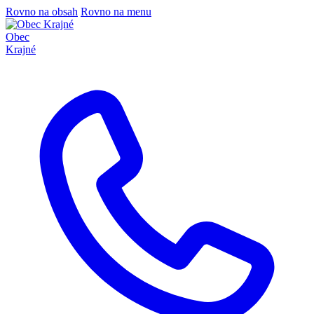
Rovno na obsah
Rovno na menu
Obec
Krajné