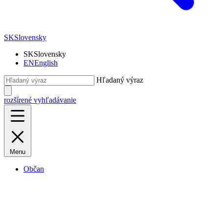
SK
Slovensky
SK
Slovensky
EN
English
Hľadaný výraz
rozšírené vyhľadávanie
Menu
Občan