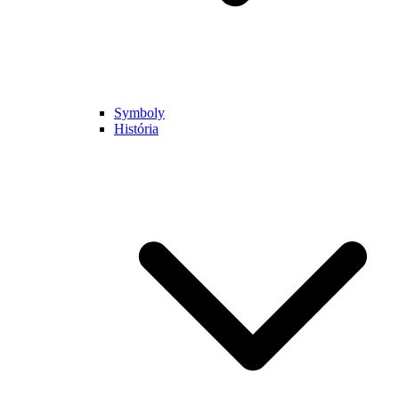
Symboly
História