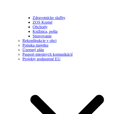
Zdravotnícke služby
ZOS Krajné
Obchody
Knižnica, pošta
Stravovanie
Rekonštrukcie v obci
Ponuka majetku
Územný plán
Pasport miestnych komunikácií
Projekty podporené EU