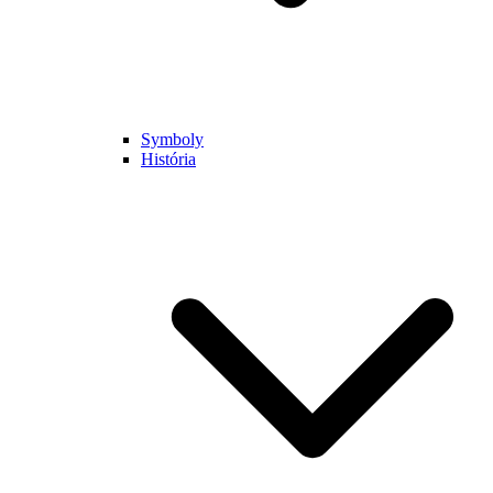
Symboly
História