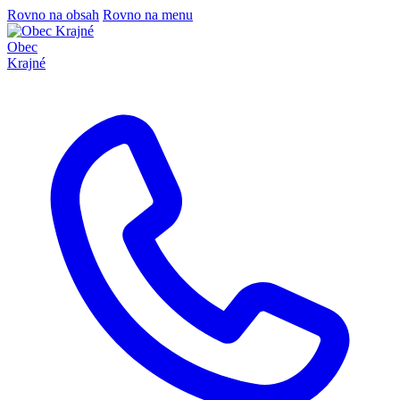
Rovno na obsah
Rovno na menu
Obec
Krajné