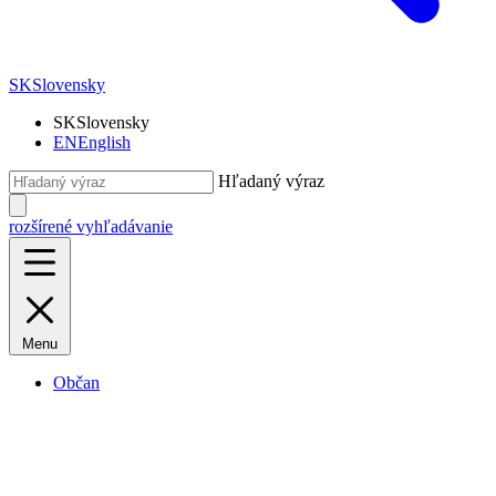
SK
Slovensky
SK
Slovensky
EN
English
Hľadaný výraz
rozšírené vyhľadávanie
Menu
Občan