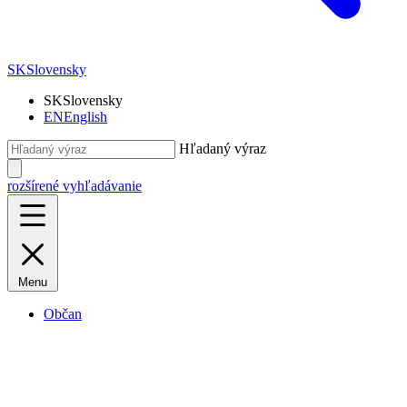
SK
Slovensky
SK
Slovensky
EN
English
Hľadaný výraz
rozšírené vyhľadávanie
Menu
Občan