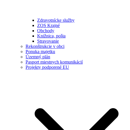
Zdravotnícke služby
ZOS Krajné
Obchody
Knižnica, pošta
Stravovanie
Rekonštrukcie v obci
Ponuka majetku
Územný plán
Pasport miestnych komunikácií
Projekty podporené EU