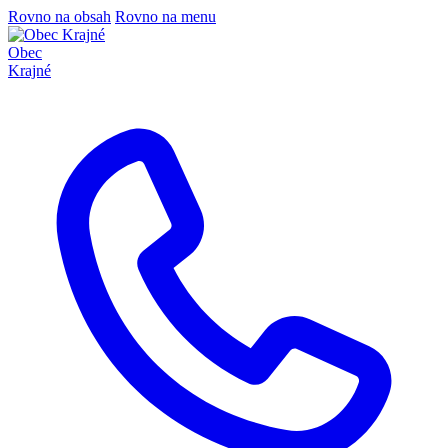
Rovno na obsah
Rovno na menu
Obec
Krajné