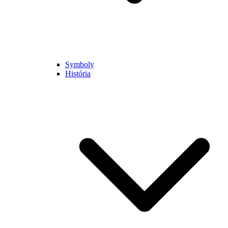
Symboly
História