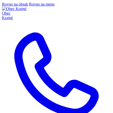
Rovno na obsah
Rovno na menu
Obec
Krajné