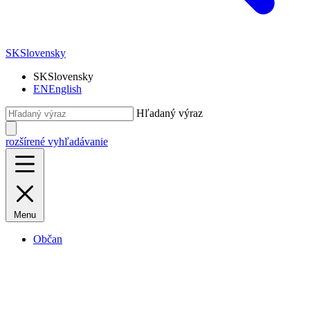
SK
Slovensky
SK
Slovensky
EN
English
Hľadaný výraz
rozšírené vyhľadávanie
Menu
Občan