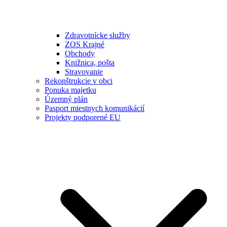
Zdravotnícke služby
ZOS Krajné
Obchody
Knižnica, pošta
Stravovanie
Rekonštrukcie v obci
Ponuka majetku
Územný plán
Pasport miestnych komunikácií
Projekty podporené EU