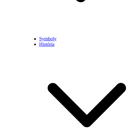
Symboly
História