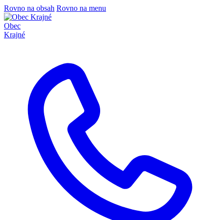
Rovno na obsah
Rovno na menu
Obec
Krajné