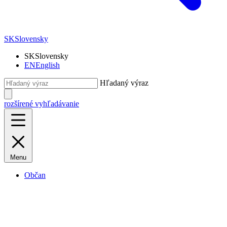
SK
Slovensky
SK
Slovensky
EN
English
Hľadaný výraz
rozšírené vyhľadávanie
Menu
Občan