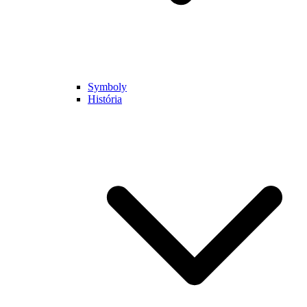
Symboly
História