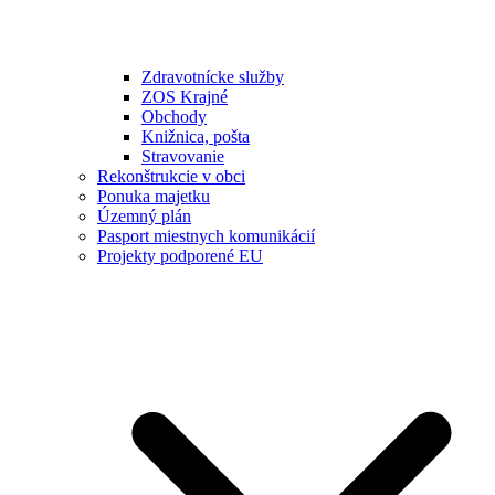
Zdravotnícke služby
ZOS Krajné
Obchody
Knižnica, pošta
Stravovanie
Rekonštrukcie v obci
Ponuka majetku
Územný plán
Pasport miestnych komunikácií
Projekty podporené EU