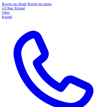
Rovno na obsah
Rovno na menu
Obec
Krajné