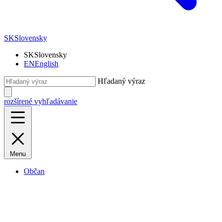
SK
Slovensky
SK
Slovensky
EN
English
Hľadaný výraz
rozšírené vyhľadávanie
Menu
Občan