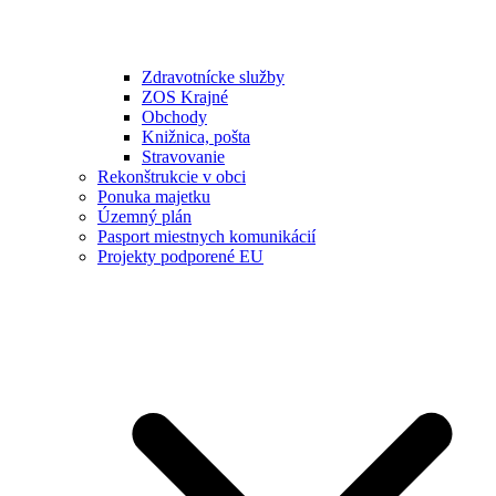
Zdravotnícke služby
ZOS Krajné
Obchody
Knižnica, pošta
Stravovanie
Rekonštrukcie v obci
Ponuka majetku
Územný plán
Pasport miestnych komunikácií
Projekty podporené EU