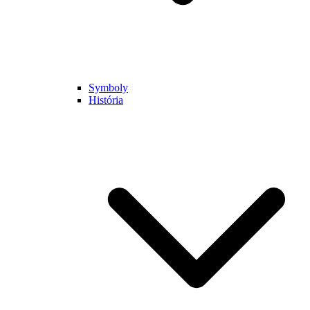
Symboly
História