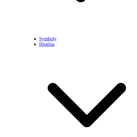
Symboly
História