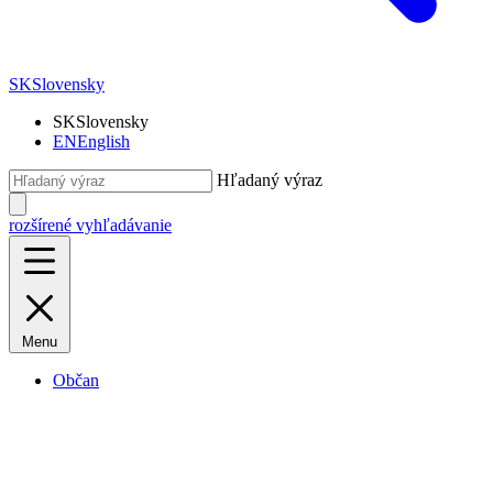
SK
Slovensky
SK
Slovensky
EN
English
Hľadaný výraz
rozšírené vyhľadávanie
Menu
Občan