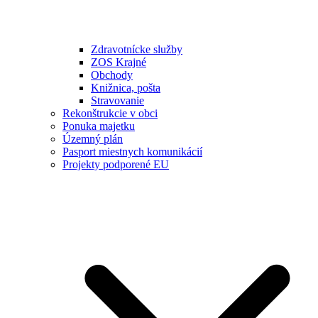
Zdravotnícke služby
ZOS Krajné
Obchody
Knižnica, pošta
Stravovanie
Rekonštrukcie v obci
Ponuka majetku
Územný plán
Pasport miestnych komunikácií
Projekty podporené EU