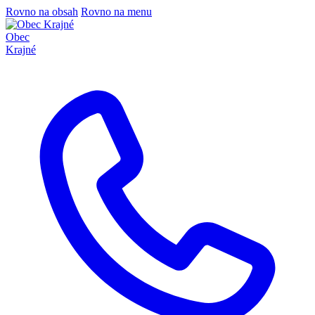
Rovno na obsah
Rovno na menu
Obec
Krajné