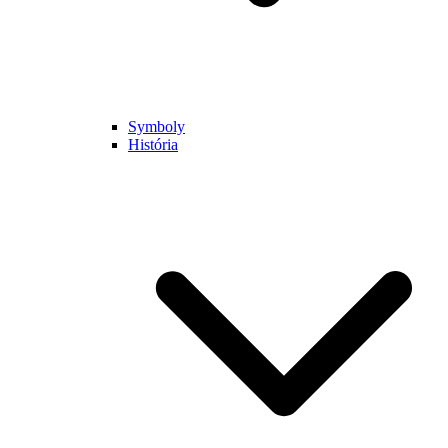
Symboly
História