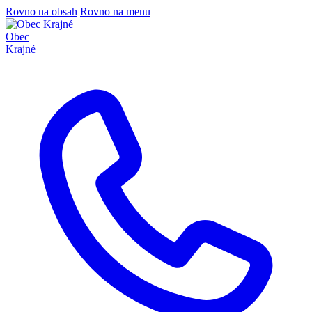
Rovno na obsah
Rovno na menu
Obec
Krajné