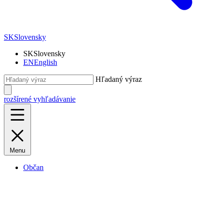
SK
Slovensky
SK
Slovensky
EN
English
Hľadaný výraz
rozšírené vyhľadávanie
Menu
Občan