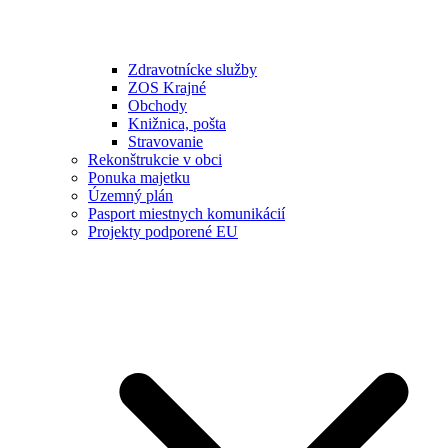
Zdravotnícke služby
ZOS Krajné
Obchody
Knižnica, pošta
Stravovanie
Rekonštrukcie v obci
Ponuka majetku
Územný plán
Pasport miestnych komunikácií
Projekty podporené EU