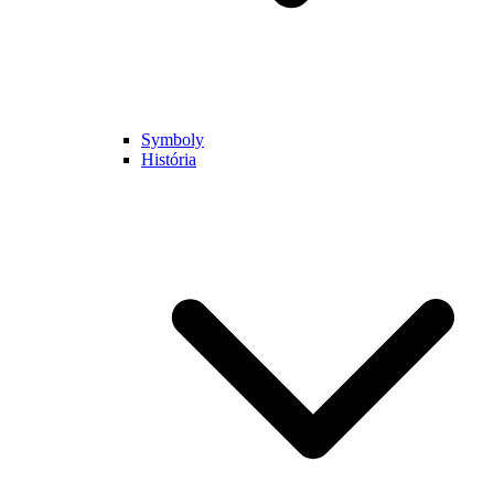
Symboly
História