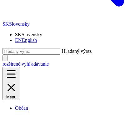
SK
Slovensky
SK
Slovensky
EN
English
Hľadaný výraz
rozšírené vyhľadávanie
Menu
Občan