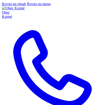
Rovno na obsah
Rovno na menu
Obec
Krajné