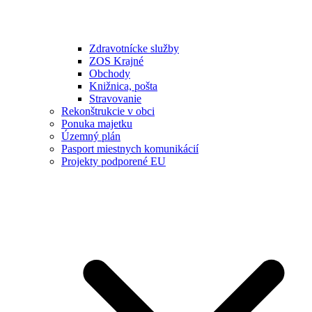
Zdravotnícke služby
ZOS Krajné
Obchody
Knižnica, pošta
Stravovanie
Rekonštrukcie v obci
Ponuka majetku
Územný plán
Pasport miestnych komunikácií
Projekty podporené EU