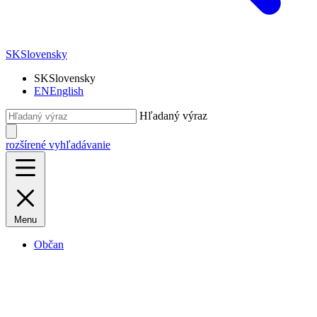
SK
Slovensky
SK
Slovensky
EN
English
Hľadaný výraz
rozšírené vyhľadávanie
Menu
Občan