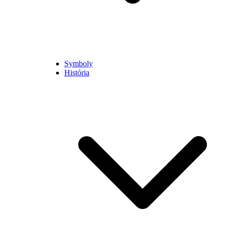
Symboly
História