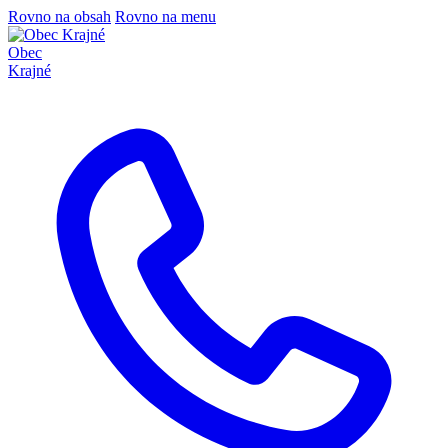
Rovno na obsah
Rovno na menu
Obec
Krajné