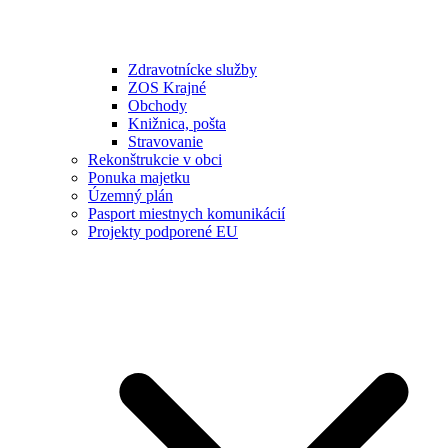
Zdravotnícke služby
ZOS Krajné
Obchody
Knižnica, pošta
Stravovanie
Rekonštrukcie v obci
Ponuka majetku
Územný plán
Pasport miestnych komunikácií
Projekty podporené EU