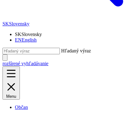
SK
Slovensky
SK
Slovensky
EN
English
Hľadaný výraz
rozšírené vyhľadávanie
Menu
Občan