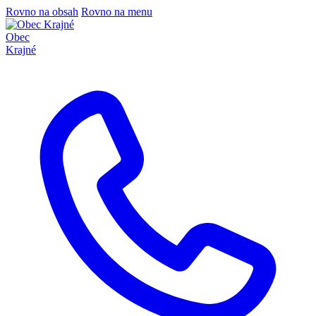
Rovno na obsah
Rovno na menu
Obec
Krajné