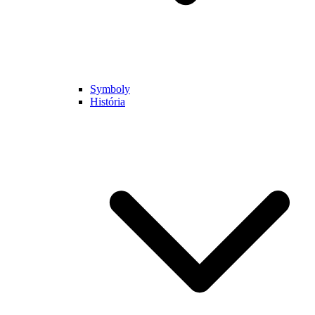
Symboly
História