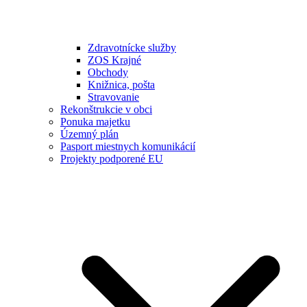
Zdravotnícke služby
ZOS Krajné
Obchody
Knižnica, pošta
Stravovanie
Rekonštrukcie v obci
Ponuka majetku
Územný plán
Pasport miestnych komunikácií
Projekty podporené EU