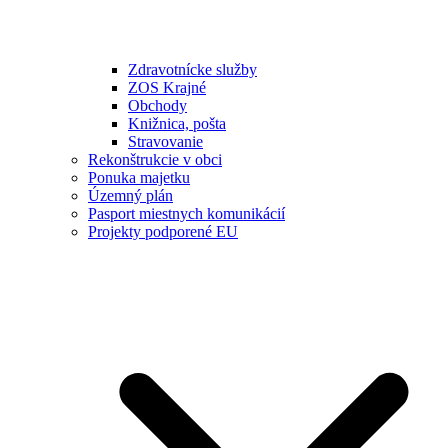
Zdravotnícke služby
ZOS Krajné
Obchody
Knižnica, pošta
Stravovanie
Rekonštrukcie v obci
Ponuka majetku
Územný plán
Pasport miestnych komunikácií
Projekty podporené EU