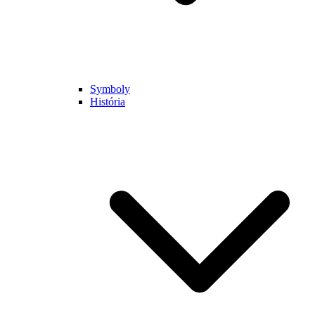
Symboly
História