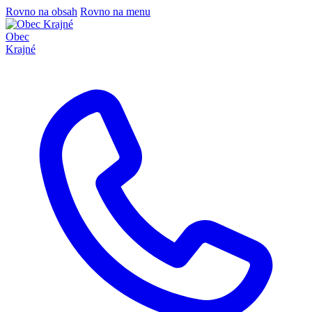
Rovno na obsah
Rovno na menu
Obec
Krajné