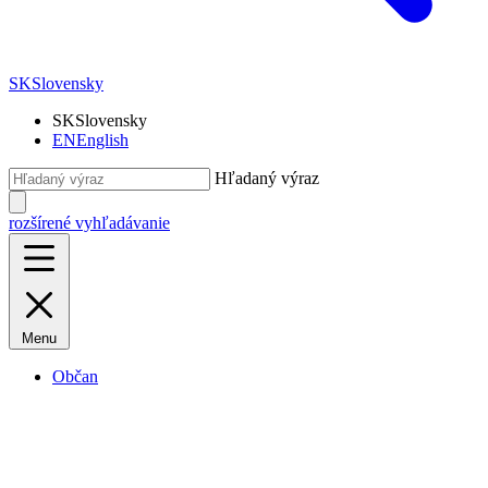
SK
Slovensky
SK
Slovensky
EN
English
Hľadaný výraz
rozšírené vyhľadávanie
Menu
Občan