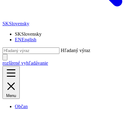
SK
Slovensky
SK
Slovensky
EN
English
Hľadaný výraz
rozšírené vyhľadávanie
Menu
Občan