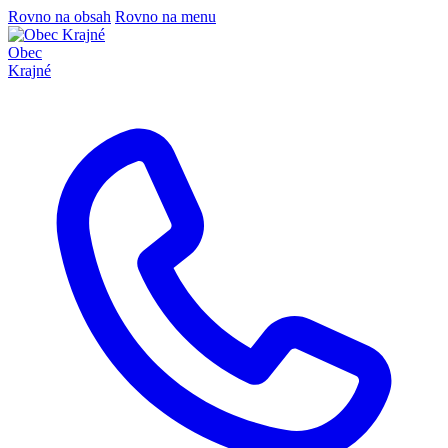
Rovno na obsah
Rovno na menu
Obec
Krajné