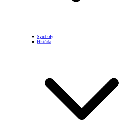
Symboly
História