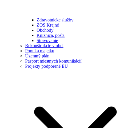
Zdravotnícke služby
ZOS Krajné
Obchody
Knižnica, pošta
Stravovanie
Rekonštrukcie v obci
Ponuka majetku
Územný plán
Pasport miestnych komunikácií
Projekty podporené EU