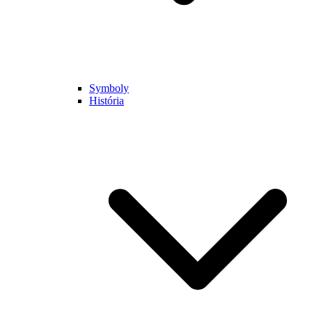
Symboly
História