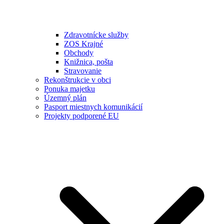
Zdravotnícke služby
ZOS Krajné
Obchody
Knižnica, pošta
Stravovanie
Rekonštrukcie v obci
Ponuka majetku
Územný plán
Pasport miestnych komunikácií
Projekty podporené EU