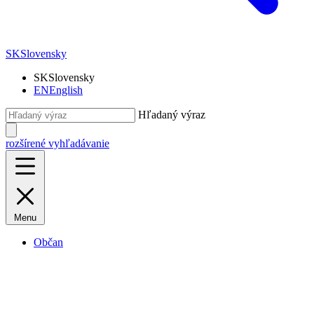
SK
Slovensky
SK
Slovensky
EN
English
Hľadaný výraz
rozšírené vyhľadávanie
Menu
Občan