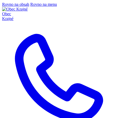
Rovno na obsah
Rovno na menu
Obec
Krajné