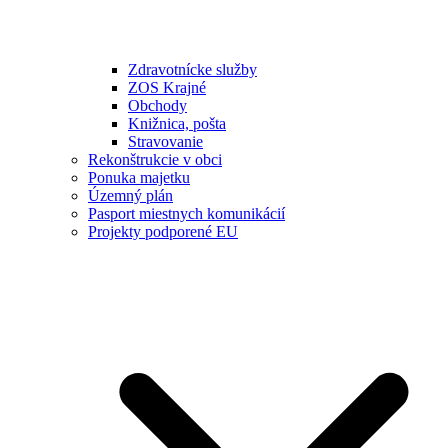
Zdravotnícke služby
ZOS Krajné
Obchody
Knižnica, pošta
Stravovanie
Rekonštrukcie v obci
Ponuka majetku
Územný plán
Pasport miestnych komunikácií
Projekty podporené EU