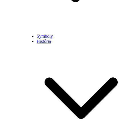
Symboly
História