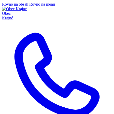
Rovno na obsah
Rovno na menu
Obec
Krajné