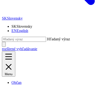
SK
Slovensky
SK
Slovensky
EN
English
Hľadaný výraz
rozšírené vyhľadávanie
Menu
Občan