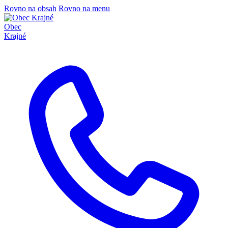
Rovno na obsah
Rovno na menu
Obec
Krajné