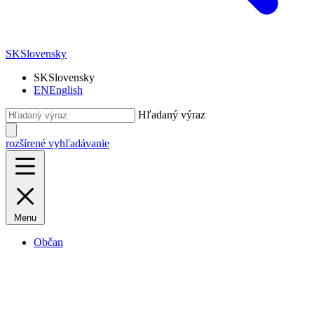
SK
Slovensky
SK
Slovensky
EN
English
Hľadaný výraz
rozšírené vyhľadávanie
Menu
Občan