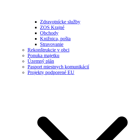
Zdravotnícke služby
ZOS Krajné
Obchody
Knižnica, pošta
Stravovanie
Rekonštrukcie v obci
Ponuka majetku
Územný plán
Pasport miestnych komunikácií
Projekty podporené EU