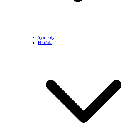
Symboly
História