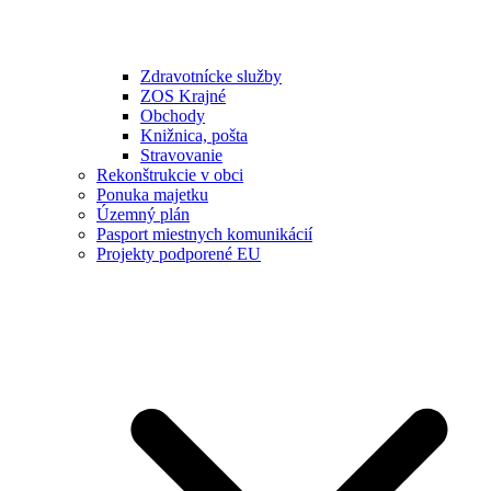
Zdravotnícke služby
ZOS Krajné
Obchody
Knižnica, pošta
Stravovanie
Rekonštrukcie v obci
Ponuka majetku
Územný plán
Pasport miestnych komunikácií
Projekty podporené EU