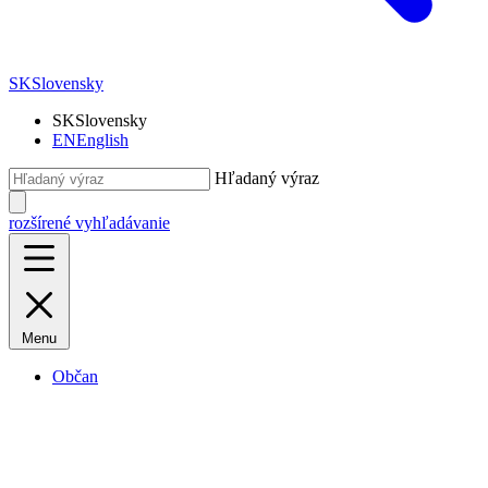
SK
Slovensky
SK
Slovensky
EN
English
Hľadaný výraz
rozšírené vyhľadávanie
Menu
Občan