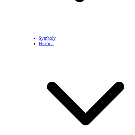
Symboly
História