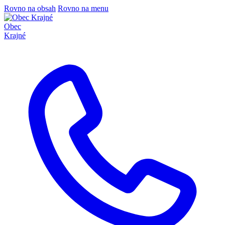
Rovno na obsah
Rovno na menu
Obec
Krajné