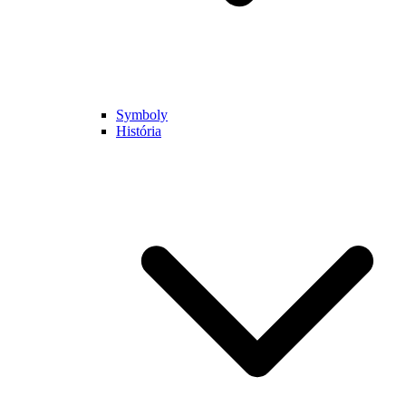
Symboly
História