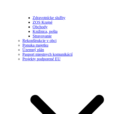
Zdravotnícke služby
ZOS Krajné
Obchody
Knižnica, pošta
Stravovanie
Rekonštrukcie v obci
Ponuka majetku
Územný plán
Pasport miestnych komunikácií
Projekty podporené EU