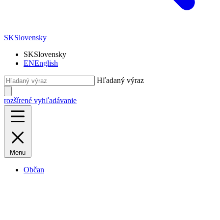
SK
Slovensky
SK
Slovensky
EN
English
Hľadaný výraz
rozšírené vyhľadávanie
Menu
Občan