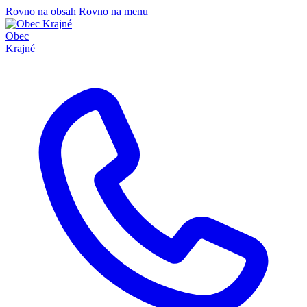
Rovno na obsah
Rovno na menu
Obec
Krajné