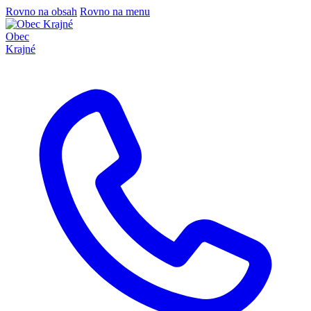
Rovno na obsah
Rovno na menu
Obec
Krajné