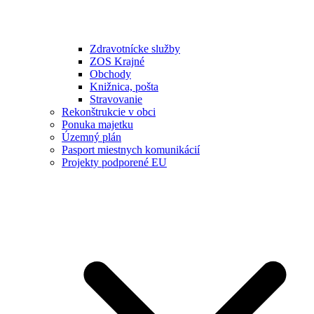
Zdravotnícke služby
ZOS Krajné
Obchody
Knižnica, pošta
Stravovanie
Rekonštrukcie v obci
Ponuka majetku
Územný plán
Pasport miestnych komunikácií
Projekty podporené EU