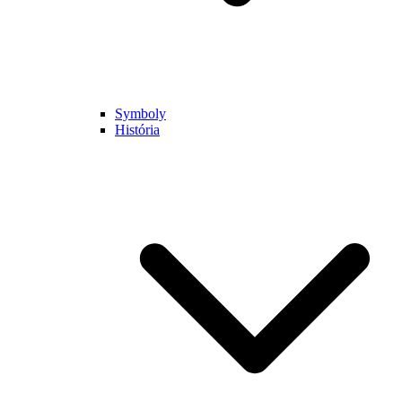
Symboly
História