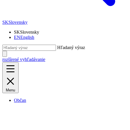
SK
Slovensky
SK
Slovensky
EN
English
Hľadaný výraz
rozšírené vyhľadávanie
Menu
Občan