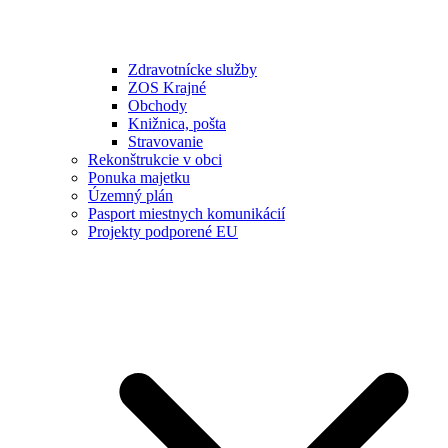
Zdravotnícke služby
ZOS Krajné
Obchody
Knižnica, pošta
Stravovanie
Rekonštrukcie v obci
Ponuka majetku
Územný plán
Pasport miestnych komunikácií
Projekty podporené EU