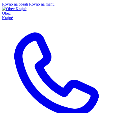
Rovno na obsah
Rovno na menu
Obec
Krajné