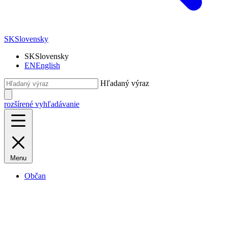
SK
Slovensky
SK
Slovensky
EN
English
Hľadaný výraz
rozšírené vyhľadávanie
Menu
Občan