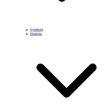
Symboly
História