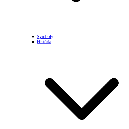
Symboly
História