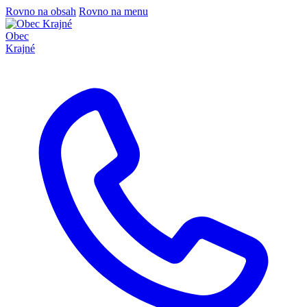
Rovno na obsah
Rovno na menu
Obec
Krajné