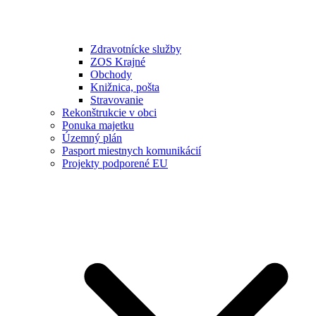
Zdravotnícke služby
ZOS Krajné
Obchody
Knižnica, pošta
Stravovanie
Rekonštrukcie v obci
Ponuka majetku
Územný plán
Pasport miestnych komunikácií
Projekty podporené EU