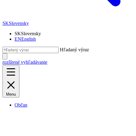
SK
Slovensky
SK
Slovensky
EN
English
Hľadaný výraz
rozšírené vyhľadávanie
Menu
Občan