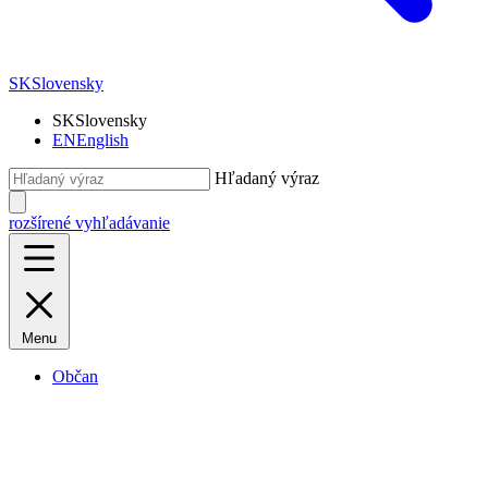
SK
Slovensky
SK
Slovensky
EN
English
Hľadaný výraz
rozšírené vyhľadávanie
Menu
Občan