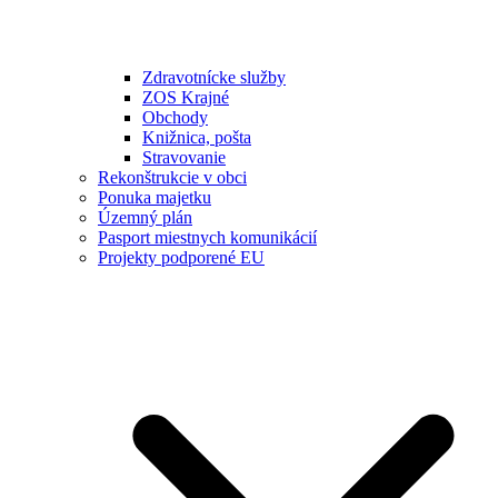
Zdravotnícke služby
ZOS Krajné
Obchody
Knižnica, pošta
Stravovanie
Rekonštrukcie v obci
Ponuka majetku
Územný plán
Pasport miestnych komunikácií
Projekty podporené EU