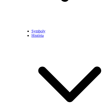
Symboly
História