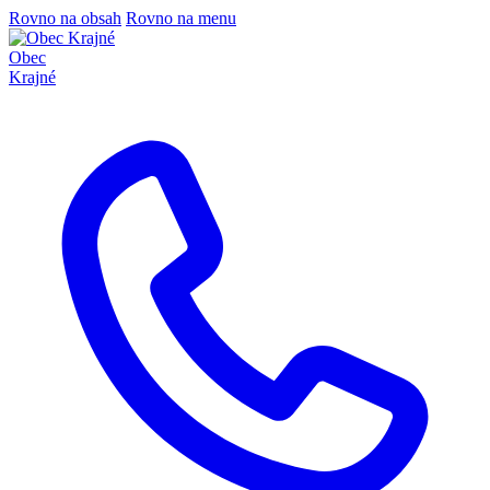
Rovno na obsah
Rovno na menu
Obec
Krajné