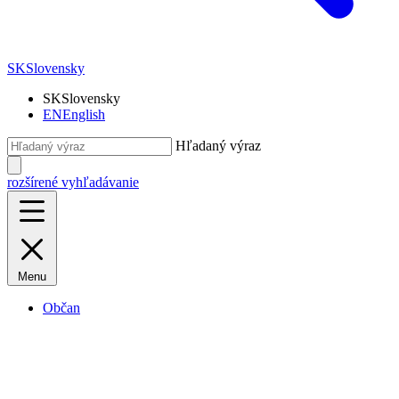
SK
Slovensky
SK
Slovensky
EN
English
Hľadaný výraz
rozšírené vyhľadávanie
Menu
Občan