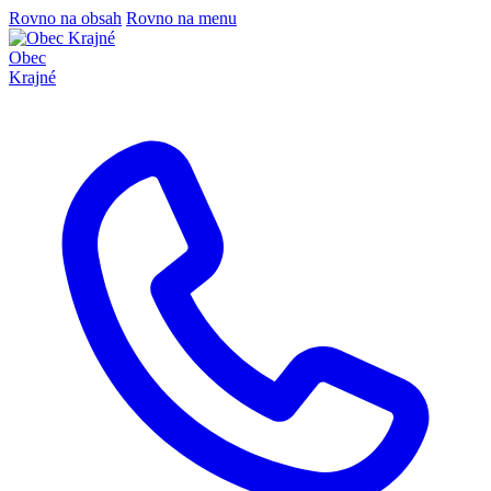
Rovno na obsah
Rovno na menu
Obec
Krajné