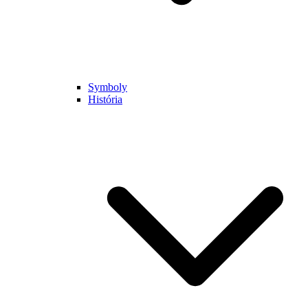
Symboly
História