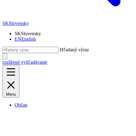
SK
Slovensky
SK
Slovensky
EN
English
Hľadaný výraz
rozšírené vyhľadávanie
Menu
Občan