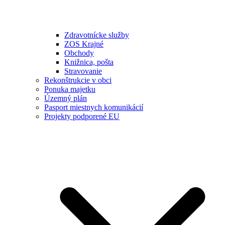
Zdravotnícke služby
ZOS Krajné
Obchody
Knižnica, pošta
Stravovanie
Rekonštrukcie v obci
Ponuka majetku
Územný plán
Pasport miestnych komunikácií
Projekty podporené EU