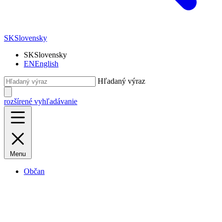
SK
Slovensky
SK
Slovensky
EN
English
Hľadaný výraz
rozšírené vyhľadávanie
Menu
Občan