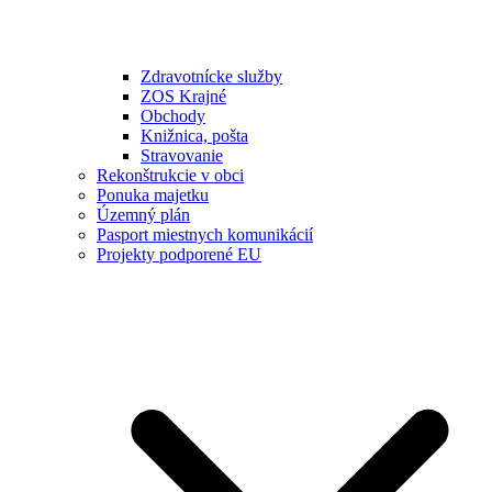
Zdravotnícke služby
ZOS Krajné
Obchody
Knižnica, pošta
Stravovanie
Rekonštrukcie v obci
Ponuka majetku
Územný plán
Pasport miestnych komunikácií
Projekty podporené EU