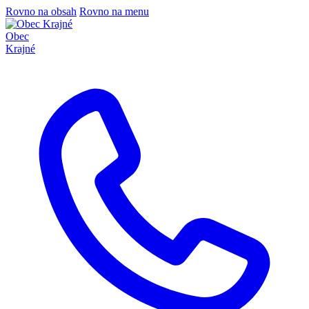
Rovno na obsah
Rovno na menu
Obec
Krajné