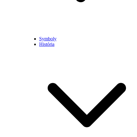
Symboly
História