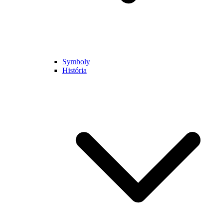
Symboly
História