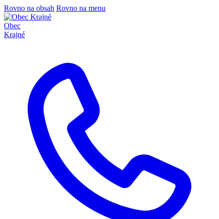
Rovno na obsah
Rovno na menu
Obec
Krajné