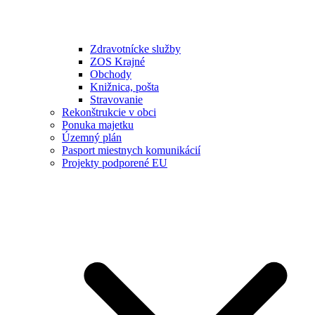
Zdravotnícke služby
ZOS Krajné
Obchody
Knižnica, pošta
Stravovanie
Rekonštrukcie v obci
Ponuka majetku
Územný plán
Pasport miestnych komunikácií
Projekty podporené EU