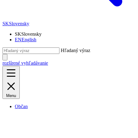
SK
Slovensky
SK
Slovensky
EN
English
Hľadaný výraz
rozšírené vyhľadávanie
Menu
Občan