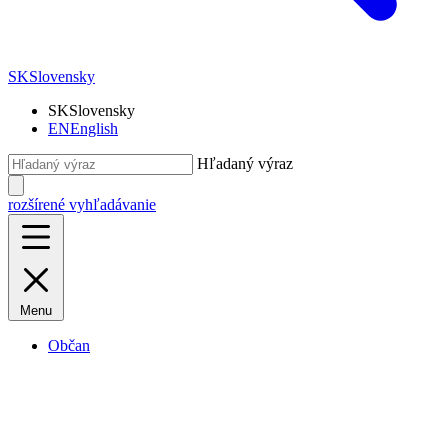
SK
Slovensky
SK
Slovensky
EN
English
Hľadaný výraz
rozšírené vyhľadávanie
Menu
Občan