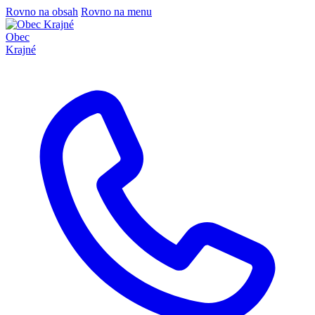
Rovno na obsah
Rovno na menu
Obec
Krajné