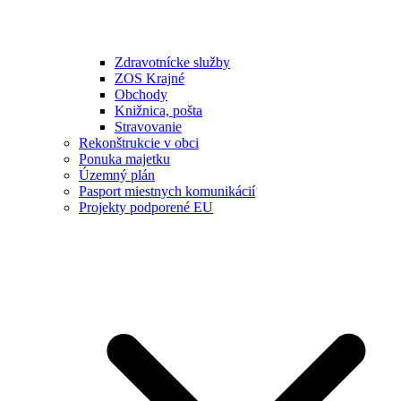
Zdravotnícke služby
ZOS Krajné
Obchody
Knižnica, pošta
Stravovanie
Rekonštrukcie v obci
Ponuka majetku
Územný plán
Pasport miestnych komunikácií
Projekty podporené EU