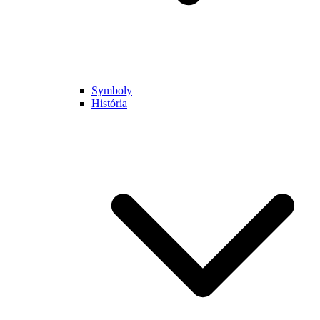
Symboly
História