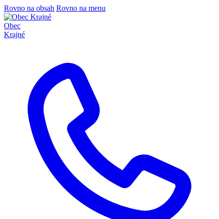
Rovno na obsah
Rovno na menu
Obec
Krajné