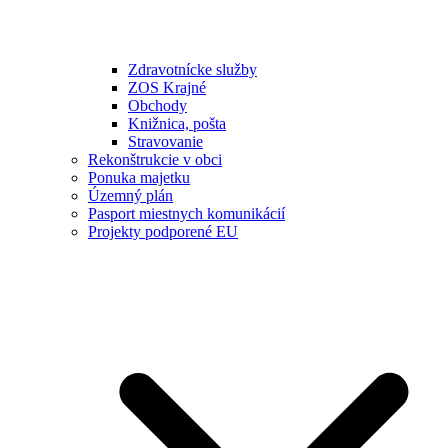
Zdravotnícke služby
ZOS Krajné
Obchody
Knižnica, pošta
Stravovanie
Rekonštrukcie v obci
Ponuka majetku
Územný plán
Pasport miestnych komunikácií
Projekty podporené EU