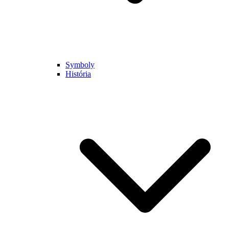
Symboly
História