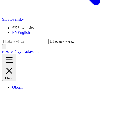
SK
Slovensky
SK
Slovensky
EN
English
Hľadaný výraz
rozšírené vyhľadávanie
Menu
Občan