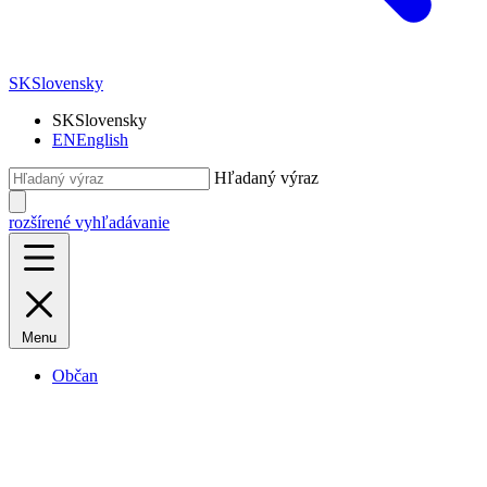
SK
Slovensky
SK
Slovensky
EN
English
Hľadaný výraz
rozšírené vyhľadávanie
Menu
Občan