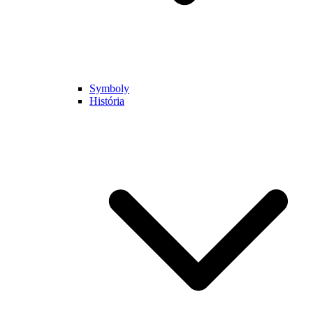
Symboly
História