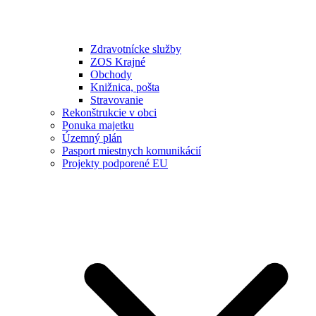
Zdravotnícke služby
ZOS Krajné
Obchody
Knižnica, pošta
Stravovanie
Rekonštrukcie v obci
Ponuka majetku
Územný plán
Pasport miestnych komunikácií
Projekty podporené EU