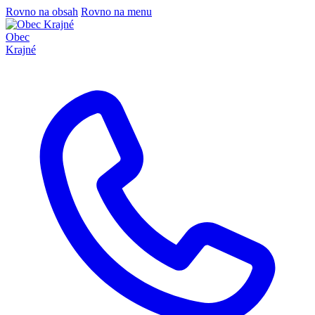
Rovno na obsah
Rovno na menu
Obec
Krajné