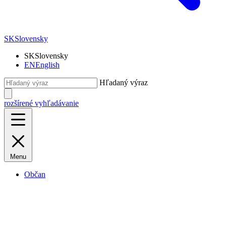
SK
Slovensky
SK
Slovensky
EN
English
Hľadaný výraz
rozšírené vyhľadávanie
Menu
Občan