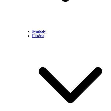
Symboly
História