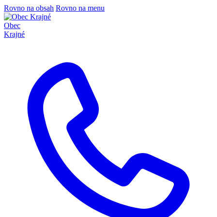
Rovno na obsah
Rovno na menu
Obec
Krajné