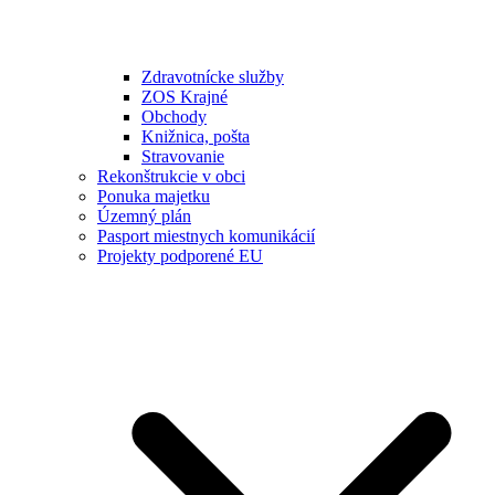
Zdravotnícke služby
ZOS Krajné
Obchody
Knižnica, pošta
Stravovanie
Rekonštrukcie v obci
Ponuka majetku
Územný plán
Pasport miestnych komunikácií
Projekty podporené EU