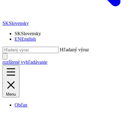
SK
Slovensky
SK
Slovensky
EN
English
Hľadaný výraz
rozšírené vyhľadávanie
Menu
Občan