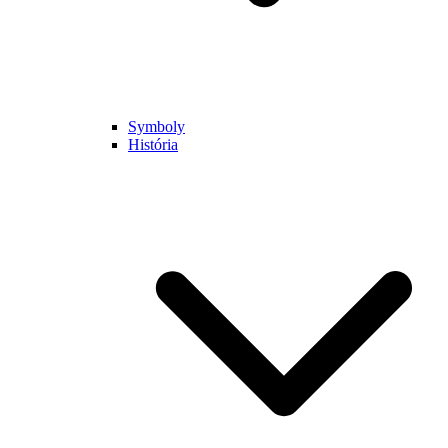
Symboly
História