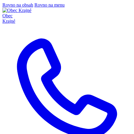
Rovno na obsah
Rovno na menu
Obec
Krajné