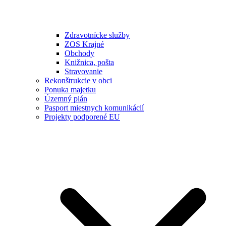
Zdravotnícke služby
ZOS Krajné
Obchody
Knižnica, pošta
Stravovanie
Rekonštrukcie v obci
Ponuka majetku
Územný plán
Pasport miestnych komunikácií
Projekty podporené EU