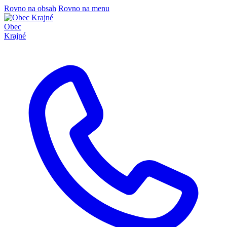
Rovno na obsah
Rovno na menu
Obec
Krajné