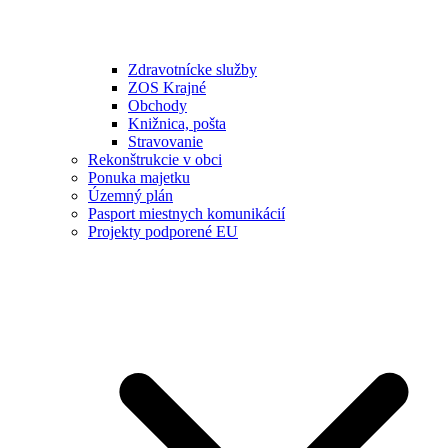
Zdravotnícke služby
ZOS Krajné
Obchody
Knižnica, pošta
Stravovanie
Rekonštrukcie v obci
Ponuka majetku
Územný plán
Pasport miestnych komunikácií
Projekty podporené EU