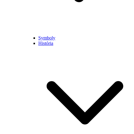
Symboly
História