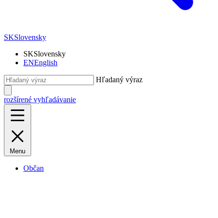
SK
Slovensky
SK
Slovensky
EN
English
Hľadaný výraz
rozšírené vyhľadávanie
Menu
Občan