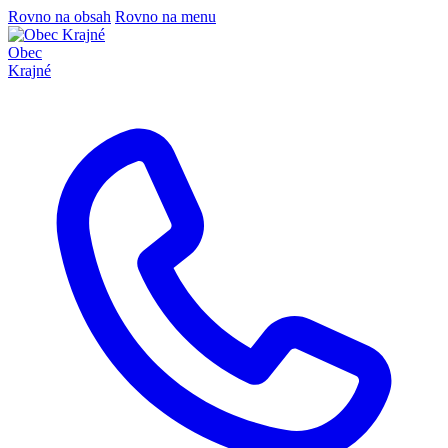
Rovno na obsah
Rovno na menu
Obec
Krajné