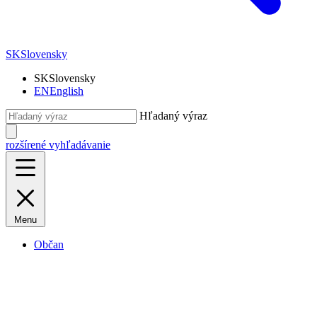
SK
Slovensky
SK
Slovensky
EN
English
Hľadaný výraz
rozšírené vyhľadávanie
Menu
Občan