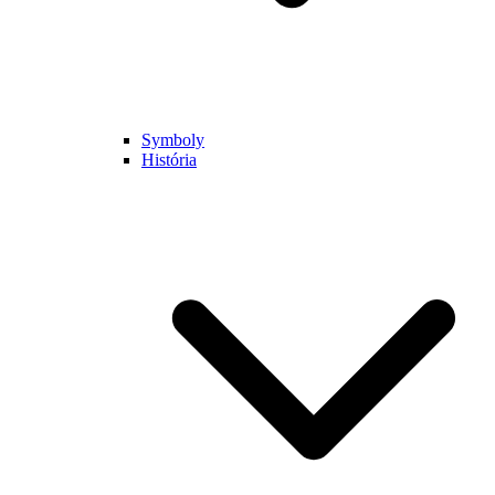
Symboly
História