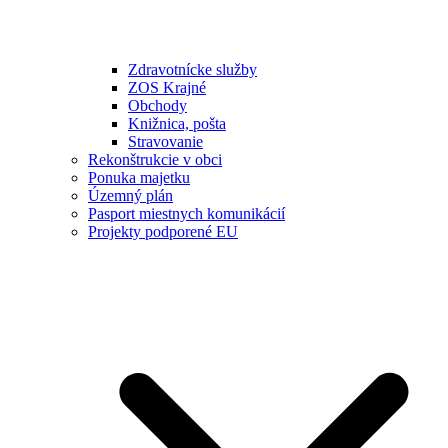
Zdravotnícke služby
ZOS Krajné
Obchody
Knižnica, pošta
Stravovanie
Rekonštrukcie v obci
Ponuka majetku
Územný plán
Pasport miestnych komunikácií
Projekty podporené EU