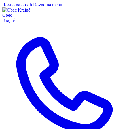
Rovno na obsah
Rovno na menu
Obec
Krajné