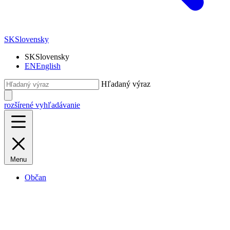
SK
Slovensky
SK
Slovensky
EN
English
Hľadaný výraz
rozšírené vyhľadávanie
Menu
Občan