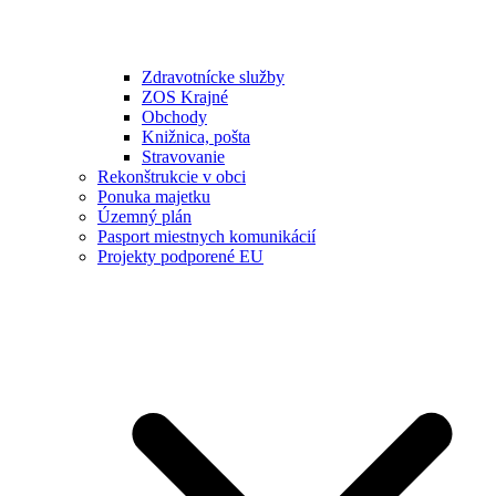
Zdravotnícke služby
ZOS Krajné
Obchody
Knižnica, pošta
Stravovanie
Rekonštrukcie v obci
Ponuka majetku
Územný plán
Pasport miestnych komunikácií
Projekty podporené EU