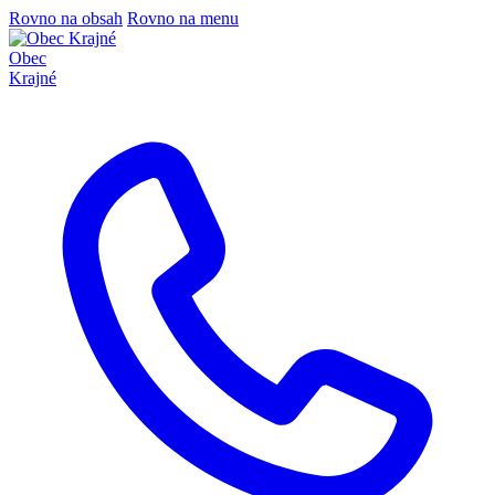
Rovno na obsah
Rovno na menu
Obec
Krajné