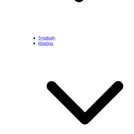
Symboly
História